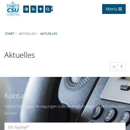
Menü
START
AKTUELLES
AKTUELLES
Aktuelles
1
Kontakt
Haben Sie Fragen, Anregungen oder wichtige Anliegen? Dann schreiben
Sie mir!