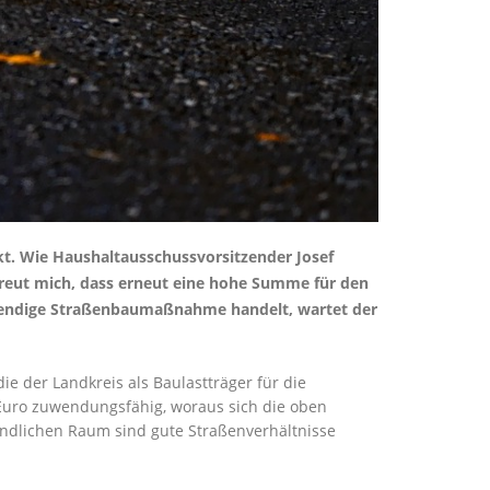
kt. Wie Haushaltausschussvorsitzender Josef
 freut mich, dass erneut eine hohe Summe für den
twendige Straßenbaumaßnahme handelt, wartet der
 der Landkreis als Baulastträger für die
Euro zuwendungsfähig, woraus sich die oben
ländlichen Raum sind gute Straßenverhältnisse