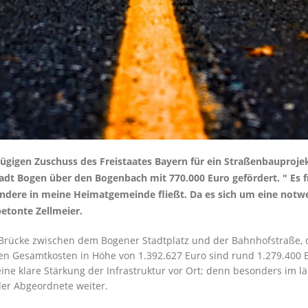
ügigen Zuschuss des Freistaates Bayern für ein Straßenbauproje
 Stadt Bogen über den Bogenbach mit 770.000 Euro gefördert. " Es
ondere in meine Heimatgemeinde fließt. Da es sich um eine no
betonte Zellmeier.
rücke zwischen dem Bogener Stadtplatz und der Bahnhofstraße, die
en Gesamtkosten in Höhe von 1.392.627 Euro sind rund 1.279.400 
ine klare Stärkung der Infrastruktur vor Ort; denn besonders im 
der Abgeordnete weiter.