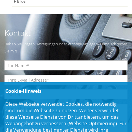
Bilder
Kontakt
Haben Sie Fragen, Anregungen oder wichtige Anliegen? Dann schreiben
Sie mir!
Cookie-Hinweis
Diese Webseite verwendet Cookies, die notwendig
sind, um die Webseite zu nutzen. Weiter verwendet
diese Webseite Dienste von Drittanbietern, um das
Webangebot zu verbessern (Website-Optmierung). Für
die Verwendung bestimmter Dienste wird Ihre