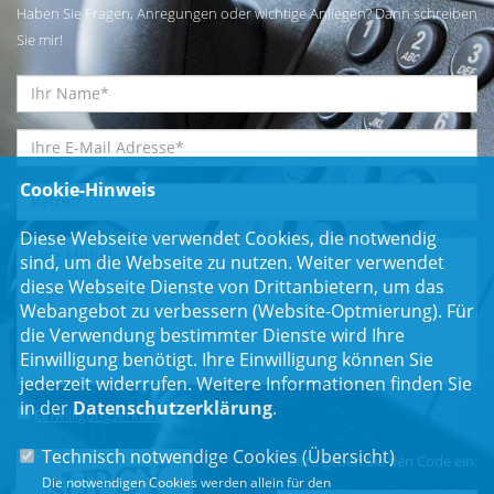
Haben Sie Fragen, Anregungen oder wichtige Anliegen? Dann schreiben
Sie mir!
Cookie-Hinweis
Diese Webseite verwendet Cookies, die notwendig
sind, um die Webseite zu nutzen. Weiter verwendet
diese Webseite Dienste von Drittanbietern, um das
Webangebot zu verbessern (Website-Optmierung). Für
die Verwendung bestimmter Dienste wird Ihre
Einwilligung benötigt. Ihre Einwilligung können Sie
jederzeit widerrufen. Weitere Informationen finden Sie
in der
Datenschutzerklärung
.
Einwilligungserklärung
*
Technisch notwendige Cookies (
Übersicht
)
Bitte geben Sie den Code ein:
Die notwendigen Cookies werden allein für den