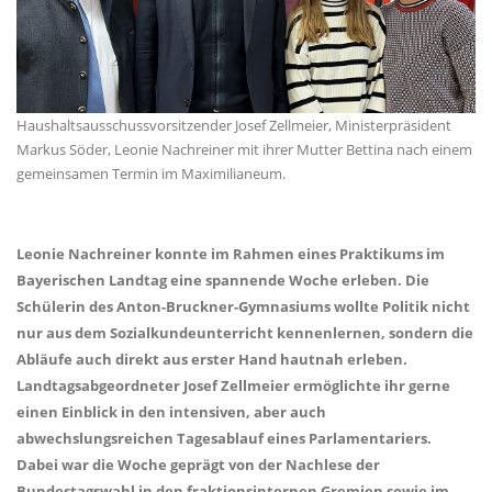
Haushaltsausschussvorsitzender Josef Zellmeier, Ministerpräsident
Markus Söder, Leonie Nachreiner mit ihrer Mutter Bettina nach einem
gemeinsamen Termin im Maximilianeum.
Leonie Nachreiner konnte im Rahmen eines Praktikums im
Bayerischen Landtag eine spannende Woche erleben. Die
Schülerin des Anton-Bruckner-Gymnasiums wollte Politik nicht
nur aus dem Sozialkundeunterricht kennenlernen, sondern die
Abläufe auch direkt aus erster Hand hautnah erleben.
Landtagsabgeordneter Josef Zellmeier ermöglichte ihr gerne
einen Einblick in den intensiven, aber auch
abwechslungsreichen Tagesablauf eines Parlamentariers.
Dabei war die Woche geprägt von der Nachlese der
Bundestagswahl in den fraktionsinternen Gremien sowie im