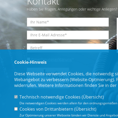
Kontakt
Haben Sie Fragen, Anregungen oder wichtige Anliegen? 
Einwilligungserklärung
*
Cookie-Hinweis
Diese Webseite verwendet Cookies, die notwendig si
Webangebot zu verbessern (Website-Optmierung). Für
widerrufen. Weitere Informationen finden Sie in der
Technisch notwendige Cookies (
Übersicht
)
Die notwendigen Cookies werden allein für den ordnungsgemäßen 
* Pflichtfeld
Cookies von Drittanbietern (
Übersicht
)
Zur Optimierung unserer Webseite binden wir Dienste und Angebote