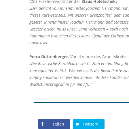
CSU-Fraktionsvorsitzender
Klaus Holetschek:
Der Bericht von Innenminister Joachim Herrmann hat ge
dieses Kurswechsels. Mit unserer Grenzpolizei, dem L
gesetzt. Innenminister Joachim Herrmann und Staatssek
Gesetze bricht, muss unser Land verlassen – auch nach
Kommunen brauchen dieses klare Signal der Entlastung.
erwachsen.“
Petra Guttenberger,
Vorsitzende des Arbeitskreises
Die Bayerische Bezahlkarte wirkt. Zum ersten Mal gibt 
konsequenter Politik. Wer versucht, die Bezahlkarte z
künftig sanktioniert werden können. Andere Länder soll
Wachstumsprogramm für die AfD.“
Teilen
Twittern