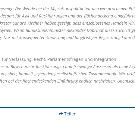
zeigt: Die Wende bei der Migrationspolitik hat den versprochenen Polit
andesamt für Asyl und Rückführungen und der flächendeckend eingeführ
retär Sandro Kirchner haben gezeigt, dass entschlossenes Handeln wirkt
 Syrien. Wenn Bundesinnenminister Alexander Dobrindt diesen Schritt ge
 Nur mit konsequenter Steuerung und langfristiger Begrenzung kann die
 für Verfassung, Recht, Parlamentsfragen und Integration:
es in Bayern mehr Rückführungen und freiwillige Ausreisen als neue Asyl
u umgehen, handelt gegen den gesellschaftlichen Zusammenhalt. Wir prü
ten bei der flächendeckenden Einführung endlich nachziehen. Unentschlo
Teilen