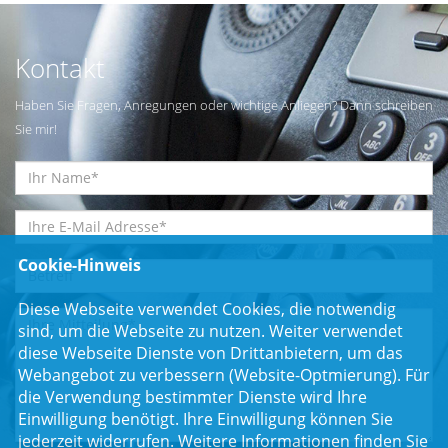
Kontakt
Haben Sie Fragen, Anregungen oder wichtige Anliegen? Dann schreiben
Sie mir!
Cookie-Hinweis
Diese Webseite verwendet Cookies, die notwendig
sind, um die Webseite zu nutzen. Weiter verwendet
diese Webseite Dienste von Drittanbietern, um das
Webangebot zu verbessern (Website-Optmierung). Für
die Verwendung bestimmter Dienste wird Ihre
Einwilligung benötigt. Ihre Einwilligung können Sie
jederzeit widerrufen. Weitere Informationen finden Sie