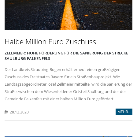
Halbe Million Euro Zuschuss
ZELLMEIER: HOHE FÖRDERUNG FÜR DIE SANIERUNG DER STRECKE
SAULBURG-FALKENFELS
Der Landkreis Straubing-Bogen erhält erneut einen großzügigen
Zuschuss des Freistaates Bayern für ein Straßenbauprojekt. Wie
Landtagsabgeordneter Josef Zellmeier mitteilte, wird die Sanierung der
Straße zwischen dem Wiesenfeldener Ortsteil Saulburg und der der
Gemeinde Falkenfels mit einer halben Million Euro gefördert.
MEHR...
28.12.2020