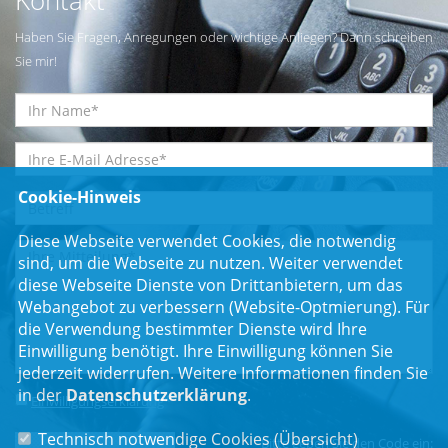
Kontakt
Haben Sie Fragen, Anregungen oder wichtige Anliegen? Dann schreiben
Sie mir!
Cookie-Hinweis
Diese Webseite verwendet Cookies, die notwendig
sind, um die Webseite zu nutzen. Weiter verwendet
diese Webseite Dienste von Drittanbietern, um das
Webangebot zu verbessern (Website-Optmierung). Für
die Verwendung bestimmter Dienste wird Ihre
Einwilligung benötigt. Ihre Einwilligung können Sie
jederzeit widerrufen. Weitere Informationen finden Sie
in der
Datenschutzerklärung
.
Einwilligungserklärung
*
Technisch notwendige Cookies (
Übersicht
)
Bitte geben Sie den Code ein: