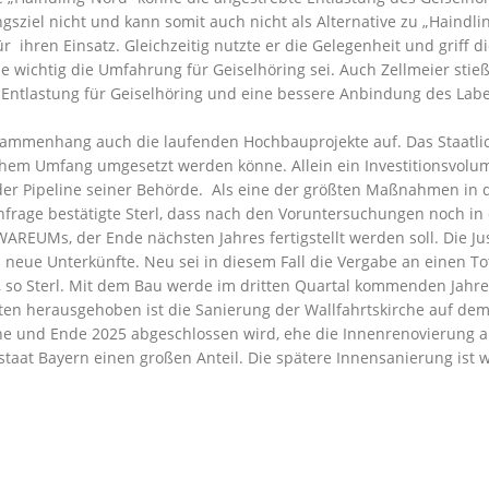
ngsziel nicht und kann somit auch nicht als Alternative zu „Haind
ür ihren Einsatz. Gleichzeitig nutzte er die Gelegenheit und grif
wichtig die Umfahrung für Geiselhöring sei. Auch Zellmeier stieß 
che Entlastung für Geiselhöring und eine bessere Anbindung des Lab
Zusammenhang auch die laufenden Hochbauprojekte auf. Das Staatli
hem Umfang umgesetzt werden könne. Allein ein Investitionsvolume
er Pipeline seiner Behörde. Als eine der größten Maßnahmen in 
hfrage bestätigte Sterl, dass nach den Voruntersuchungen noch i
REUMs, der Ende nächsten Jahres fertigstellt werden soll. Die Jus
nd neue Unterkünfte. Neu sei in diesem Fall die Vergabe an einen 
 so Sterl. Mit dem Bau werde im dritten Quartal kommenden Jahres
en herausgehoben ist die Sanierung der Wallfahrtskirche auf dem
he und Ende 2025 abgeschlossen wird, ehe die Innenrenovierung 
staat Bayern einen großen Anteil. Die spätere Innensanierung ist