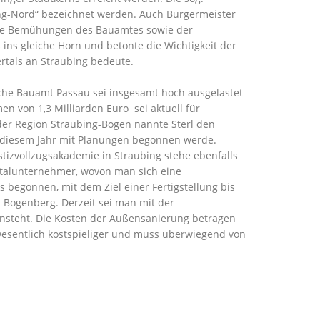
ling-Nord“ bezeichnet werden. Auch Bürgermeister
f die Bemühungen des Bauamtes sowie der
ins gleiche Horn und betonte die Wichtigkeit der
ertals an Straubing bedeute.
che Bauamt Passau sei insgesamt hoch ausgelastet
n von 1,3 Milliarden Euro sei aktuell für
der Region Straubing-Bogen nannte Sterl den
n diesem Jahr mit Planungen begonnen werde.
tizvollzugsakademie in Straubing stehe ebenfalls
Totalunternehmer, wovon man sich eine
 begonnen, mit dem Ziel einer Fertigstellung bis
 Bogenberg. Derzeit sei man mit der
ansteht. Die Kosten der Außensanierung betragen
 wesentlich kostspieliger und muss überwiegend von