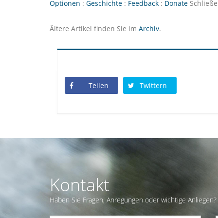
Optionen
:
Geschichte
:
Feedback
:
Donate
Schließ
Ältere Artikel finden Sie im
Archiv
.
Teilen
Twittern
Kontakt
Haben Sie Fragen, Anregungen oder wichtige Anliegen? 