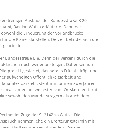
 vierstreifigen Ausbaus der Bundesstraße B 20
Bauamt, Bastian Wufka erläuterte. Denn das
n, obwohl die Erneuerung der Vorlandbrücke
 die Planer darstellen. Derzeit befindet sich die
 gearbeitet.
der Bundesstraße B 8. Denn der Verkehr durch die
aßkirchen noch weiter ansteigen. Daher sei nun
ilotprojekt gestartet, das bereits Früchte trägt und
ner aufwändigen Öffentlichkeitsarbeit und
Bauamtes darstellt, steht nun binnen zwei Jahren
assenvarianten am weitesten vom Ortskern entfernt.
 dankte sowohl den Mandatsträgern als auch dem
Perkam im Zuge der St 2142 so Wufka. Die
Anspruch nehmen, ehe ein Erörterungstermin mit
inger Stadtkerns erreicht werden. Die sog.