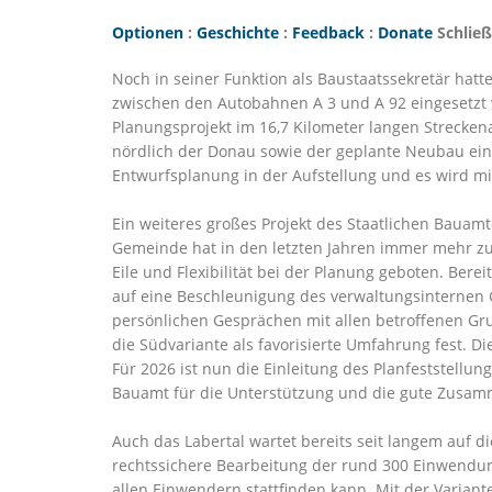
Optionen
:
Geschichte
:
Feedback
:
Donate
Schlie
Noch in seiner Funktion als Baustaatssekretär hatt
zwischen den Autobahnen A 3 und A 92 eingesetzt w
Planungsprojekt im 16,7 Kilometer langen Strecken
nördlich der Donau sowie der geplante Neubau eine
Entwurfsplanung in der Aufstellung und es wird m
Ein weiteres großes Projekt des Staatlichen Bauam
Gemeinde hat in den letzten Jahren immer mehr z
Eile und Flexibilität bei der Planung geboten. Bere
auf eine Beschleunigung des verwaltungsinternen G
persönlichen Gesprächen mit allen betroffenen Gru
die Südvariante als favorisierte Umfahrung fest. D
Für 2026 ist nun die Einleitung des Planfeststellu
Bauamt für die Unterstützung und die gute Zusam
Auch das Labertal wartet bereits seit langem auf 
rechtssichere Bearbeitung der rund 300 Einwendun
allen Einwendern stattfinden kann. Mit der Variant