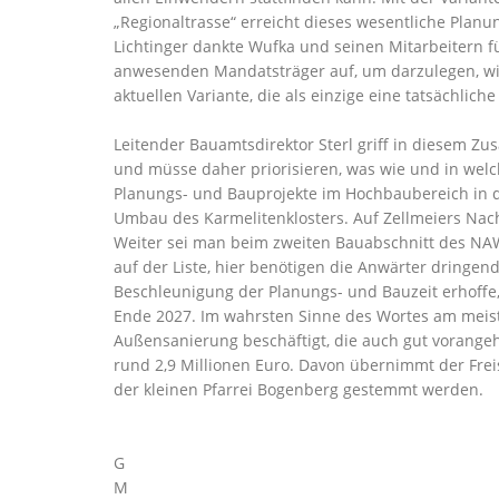
Regionaltrasse“ erreicht dieses wesentliche Planu
Lichtinger dankte Wufka und seinen Mitarbeitern f
anwesenden Mandatsträger auf, um darzulegen, wie 
aktuellen Variante, die als einzige eine tatsächli
Leitender Bauamtsdirektor Sterl griff in diesem 
und müsse daher priorisieren, was wie und in welc
Planungs- und Bauprojekte im Hochbaubereich in d
Umbau des Karmelitenklosters. Auf Zellmeiers Nac
Weiter sei man beim zweiten Bauabschnitt des NAWA
auf der Liste, hier benötigen die Anwärter dringe
Beschleunigung der Planungs- und Bauzeit erhoffe,
Ende 2027. Im wahrsten Sinne des Wortes am meist
Außensanierung beschäftigt, die auch gut vorange
rund 2,9 Millionen Euro. Davon übernimmt der Frei
der kleinen Pfarrei Bogenberg gestemmt werden.
G
M