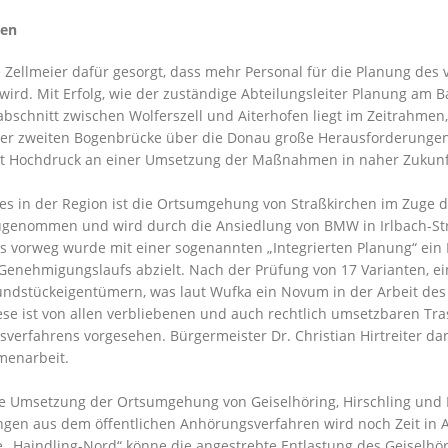
ßen
e Zellmeier dafür gesorgt, dass mehr Personal für die Planung des
ird. Mit Erfolg, wie der zuständige Abteilungsleiter Planung am 
abschnitt zwischen Wolferszell und Aiterhofen liegt im Zeitrahme
r zweiten Bogenbrücke über die Donau große Herausforderungen für
it Hochdruck an einer Umsetzung der Maßnahmen in naher Zukunft
tes in der Region ist die Ortsumgehung von Straßkirchen im Zuge 
ugenommen und wird durch die Ansiedlung von BMW in Irlbach-Str
its vorweg wurde mit einer sogenannten „Integrierten Planung“ ein P
enehmigungslaufs abzielt. Nach der Prüfung von 17 Varianten, ei
ndstückeigentümern, was laut Wufka ein Novum in der Arbeit des 
iese ist von allen verbliebenen und auch rechtlich umsetzbaren Tr
ngsverfahrens vorgesehen. Bürgermeister Dr. Christian Hirtreiter
menarbeit.
die Umsetzung der Ortsumgehung von Geiselhöring, Hirschling und 
gen aus dem öffentlichen Anhörungsverfahren wird noch Zeit in 
e „Haindling-Nord“ könne die angestrebte Entlastung des Geiselhör