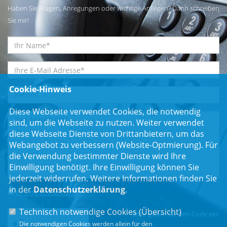
Haben Sie Fragen, Anregungen oder wichtige Anliegen? Dann schreiben
Sie mir!
Cookie-Hinweis
Diese Webseite verwendet Cookies, die notwendig
sind, um die Webseite zu nutzen. Weiter verwendet
diese Webseite Dienste von Drittanbietern, um das
Webangebot zu verbessern (Website-Optmierung). Für
die Verwendung bestimmter Dienste wird Ihre
Einwilligung benötigt. Ihre Einwilligung können Sie
jederzeit widerrufen. Weitere Informationen finden Sie
in der
Datenschutzerklärung
.
Einwilligungserklärung
*
Technisch notwendige Cookies (
Übersicht
)
Bitte geben Sie den Code ein:
Die notwendigen Cookies werden allein für den